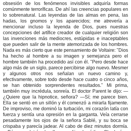
obsesión de los fenómenos invisibles adquiría formas
comúnmente terroríficas. De ahí las creencias populares en
lo sobrenatural. Las leyendas de las almas en pena, las
hadas, los gnomos y los aparecidos; me atrevería a
mencionar incluso la leyenda de Dios, pues nuestras
concepciones del artífice creador de cualquier religión son
las invenciones más mediocres, estúpidas e inaceptables
que pueden salir de la mente atemorizada de los hombres.
Nada es más cierto que este pensamiento de Voltaire: "Dios
ha hecho al hombre a su imagen y semejanza pero el
hombre también ha procedido así con él. "Pero desde hace
algo más de un siglo, parece percibirse algo nuevo. Mesmer
y algunos otros nos señalan un nuevo camino y,
efectivamente, sobre todo desde hace cuatro o cinco años,
se han obtenido sorprendentes resultados." Mi prima,
también muy incrédula, sonreía. El doctor Parent le dijo: —
¿Quiere que la hipnotice, señora? —Sí; me parece bien.
Ella se sentó en un sillón y él comenzó a mirarla fijamente.
De improviso, me dominó la turbación, mi corazón latía con
fuerza y sentía una opresión en la garganta. Veía cerrarse
pesadamente los ojos de la señora Sablé, y su boca se
crispaba y parecía jadear. Al cabo de diez minutos dormía.