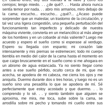
cerrojos; tengo miedo. . . ¿de qué?. . . Hasta ahora nunca
sentía temor por nada. . . abro mis armarios, miro debajo de
la cama; escucho... escucho... ¿qué?... ¿Acaso puede
sorprender que un malestar, un trastorno de la circulación, y
tal vez una ligera congestión, una pequeña perturbación del
funcionamiento tan imperfecto y delicado de nuestra
máquina viviente, convierta en un melancólico al más alegre
de los hombres y en un cobarde al más valiente? Luego me
acuesto y espero el sueño como si esperase al verdugo.
Espero su llegada con espanto; mi corazón late
intensamente y mis piernas se estremecen; todo mi cuerpo
tiembla en medio del calor de la cama hasta el momento en
que caigo bruscamente en el sueño como si me ahogara en
un abismo de agua estancada. Ya no siento llegar como
antes a ese sueño pérfido, oculto cerca de mi, que me
acecha, se apodera de mi cabeza, me cierra los ojos y me
aniquila. Duermo durante dos o tres horas, y luego no es un
sueño sino una pesadilla lo que se apodera de mí. Sé
perfectamente que estoy acostado y que duermo. . . lo
comprendo y lo sé. . . y siento también que alguien se
aproxima, me mira, me toca, sube sobre la cama, se
arrodilla sobre mi pecho y tomando mi cuello entre sus