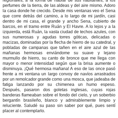
regionales, a la forma de hablar de sus habitantes, a los
perfumes de la tierra, de las aldeas y del aire mismo. Adoro
la casa donde he crecido. Desde mis ventanas veo el Sena
que corre detrás del camino, a lo largo de mi jardín, casi
dentro de mi casa, el grande y ancho Sena, cubierto de
barcos, en el tramo entre Ruán y El Havre. A lo lejos y a la
izquierda, está Ruán, la vasta ciudad de techos azules, con
sus numerosas y agudas torres góticas, delicadas o
macizas, dominadas por la flecha de hierro de su catedral, y
pobladas de campanas que tañen en el aire azul de las
mañanas hermosas enviándome su suave y lejano
murmullo de hierro, su canto de bronce que me llega con
mayor o menor intensidad según que la brisa aumente o
disminuya. ¡Qué hermosa mañana! A eso de las once pasó
frente a mi ventana un largo convoy de navíos arrastrados
por un remolcador grande como una mosca, que jadeaba de
fatiga lanzando por su chimenea un humo espeso.
Después, pasaron dos goletas inglesas, cuyas rojas
banderas flameaban sobre el fondo del cielo, y un soberbio
bergantín brasileño, blanco y admirablemente limpio y
reluciente. Saludé su paso sin saber por qué, pues sentí
placer al contemplarlo.