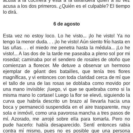
acusa a la cocinera y ésta a la lavandera quien a su vez
acusa a los dos primeros. ¿Quién es el culpable? El tiempo
lo dirá.
6 de agosto
Esta vez no estoy loco. Lo he visto... ¡lo he visto! Ya no
tengo la menor duda. . . ¡lo he visto! Aún siento frío hasta en
las uñas. . . el miedo me penetra hasta la médula... ¡Lo he
visto!... A las dos de la tarde me paseaba a pleno sol por mi
rosedal; caminaba por el sendero de rosales de otoño que
comienzan a florecer. Me detuve a observar un hermoso
ejemplar de géant des batailles, que tenía tres flores
magníficas, y vi entonces con toda claridad cerca de mí que
el tallo de una de las rosas se doblaba como movido por
una mano invisible: ¡luego, vi que se quebraba como si la
misma mano lo cortase! Luego la flor se elevó, siguiendo la
curva que habría descrito un brazo al llevarla hacia una
boca y permaneció suspendida en el aire trasparente, muy
sola e inmóvil, como una pavorosa mancha a tres pasos de
mí. Azorado, me arrojé sobre ella para tomarla. Pero no
pude hacerlo: había desaparecido. Sentí entonces rabia
contra mí mismo, pues no es posible que una persona