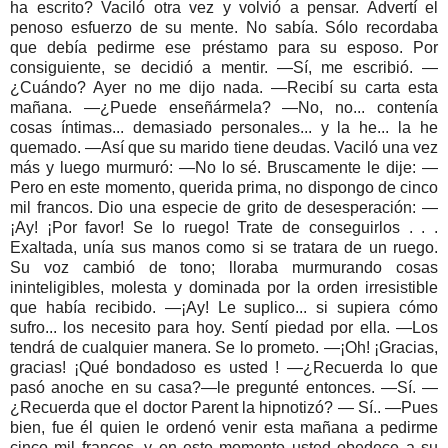
ha escrito? Vaciló otra vez y volvió a pensar. Advertí el
penoso esfuerzo de su mente. No sabía. Sólo recordaba
que debía pedirme ese préstamo para su esposo. Por
consiguiente, se decidió a mentir. —Sí, me escribió. —
¿Cuándo? Ayer no me dijo nada. —Recibí su carta esta
mañana. —¿Puede enseñármela? —No, no... contenía
cosas íntimas... demasiado personales... y la he... la he
quemado. —Así que su marido tiene deudas. Vaciló una vez
más y luego murmuró: —No lo sé. Bruscamente le dije: —
Pero en este momento, querida prima, no dispongo de cinco
mil francos. Dio una especie de grito de desesperación: —
¡Ay! ¡Por favor! Se lo ruego! Trate de conseguirlos . . .
Exaltada, unía sus manos como si se tratara de un ruego.
Su voz cambió de tono; lloraba murmurando cosas
ininteligibles, molesta y dominada por la orden irresistible
que había recibido. —¡Ay! Le suplico... si supiera cómo
sufro... los necesito para hoy. Sentí piedad por ella. —Los
tendrá de cualquier manera. Se lo prometo. —¡Oh! ¡Gracias,
gracias! ¡Qué bondadoso es usted ! —¿Recuerda lo que
pasó anoche en su casa?—le pregunté entonces. —Sí. —
¿Recuerda que el doctor Parent la hipnotizó? — Sí.. —Pues
bien, fue él quien le ordenó venir esta mañana a pedirme
cinco mil francos, y en este momento usted obedece a su