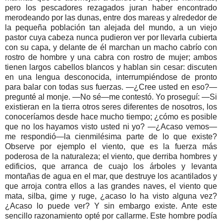
pero los pescadores rezagados juran haber encontrado
merodeando por las dunas, entre dos mareas y alrededor de
la pequeña población tan alejada del mundo, a un viejo
pastor cuya cabeza nunca pudieron ver por llevarla cubierta
con su capa, y delante de él marchan un macho cabrío con
rostro de hombre y una cabra con rostro de mujer; ambos
tienen largos cabellos blancos y hablan sin cesar: discuten
en una lengua desconocida, interrumpiéndose de pronto
para balar con todas sus fuerzas. —¿Cree usted en eso?—
pregunté al monje. —No sé—me contestó. Yo proseguí: —Si
existieran en la tierra otros seres diferentes de nosotros, los
conoceríamos desde hace mucho tiempo; ¿cómo es posible
que no los hayamos visto usted ni yo? —¿Acaso vemos—
me respondió—la cienmilésima parte de lo que existe?
Observe por ejemplo el viento, que es la fuerza más
poderosa de la naturaleza; el viento, que derriba hombres y
edificios, que arranca de cuajo los árboles y levanta
montañas de agua en el mar, que destruye los acantilados y
que arroja contra ellos a las grandes naves, el viento que
mata, silba, gime y ruge, ¿acaso lo ha visto alguna vez?
¿Acaso lo puede ver? Y sin embargo existe. Ante este
sencillo razonamiento opté por callarme. Este hombre podía