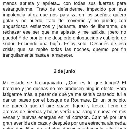
manos aprieta y aprieta... con todas sus fuerzas para
estrangularme. Trato de defenderme, impedido por esa
impotencia atroz que nos paraliza en los sueños: quiero
gritar y no puedo; trato de moverme y no puedo; con
angustiosos esfuerzos y jadeante, trato de liberarme, de
rechazar ese ser que me aplasta y me asfixia, ¡pero no
puedo! Y de pronto, me despierto enloquecido y cubierto de
sudor. Enciendo una bujía. Estoy solo. Después de esa
crisis, que se repite todas las noches, duermo por fin
tranquilamente hasta el amanecer.
2 de junio
Mi estado se ha agravado. ¿Qué es lo que tengo? El
bromuro y las duchas no me producen ningún efecto. Para
fatigarme más, a pesar de que ya me sentía cansado, fui a
dar un paseo por el bosque de Roumare. En un principio,
me pareció que el aire suave, ligero y fresco, lleno de
aromas de hierbas y hojas vertía una sangre nueva en mis
venas y nuevas energías en mi corazón. Caminé por una
gran avenida de caza y después por una estrecha alameda,
entre dos filas de árboles desmesuradamente altos que