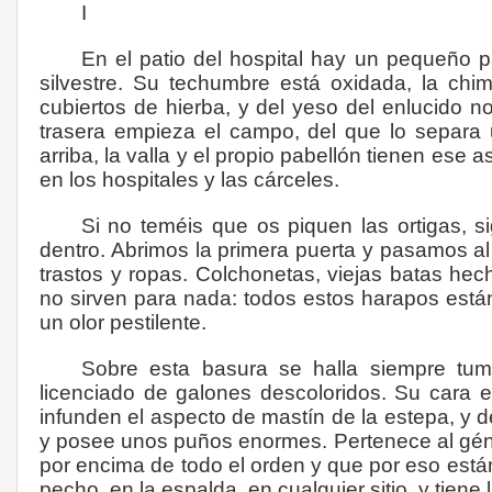
I
En el patio del hospital hay un pequeño 
silvestre. Su techumbre está oxidada, la chi
cubiertos de hierba, y del yeso del enlucido n
trasera empieza el campo, del que lo separa 
arriba, la valla y el propio pabellón tienen ese a
en los hospitales y las cárceles.
Si no teméis que os piquen las ortigas, 
dentro. Abrimos la primera puerta y pasamos al
trastos y ropas. Colchonetas, viejas batas he
no sirven para nada: todos estos harapos está
un olor pestilente.
Sobre esta basura se halla siempre tumba
licenciado de galones descoloridos. Su cara 
infunden el aspecto de mastín de la estepa, y d
y posee unos puños enormes. Pertenece al gén
por encima de todo el orden y que por eso está
pecho, en la espalda, en cualquier sitio, y tie