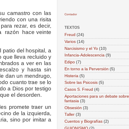
su camastro con las
Contador
iendo con una risita
para rezar, es decir,
TEXTOS
a
razón
hace veinte
Freud
(24)
Varios
(14)
Narcisismo y el Yo
(10)
 patio del hospital, a
Infancia-Adolescencia
(9)
que lleva recluido y
Edipo
(7)
umbrados a ver en las
descalzo y hasta sin
En torno a la Perversión
(5)
o le dan un mendrugo,
Histeria
(5)
odo cuanto trae se lo
Sobre las Psicosis
(5)
do a Dios por testigo
Casos S. Freud
(4)
 que el desorden.
Aportaciones para un debate sobre
fantasia
(3)
es promete traer un
Obsesión
(3)
ino de la izquierda,
Taller
(3)
a, sino por imitar a
Cuentos y Biografías
(2)
GUIONISMO
(2)