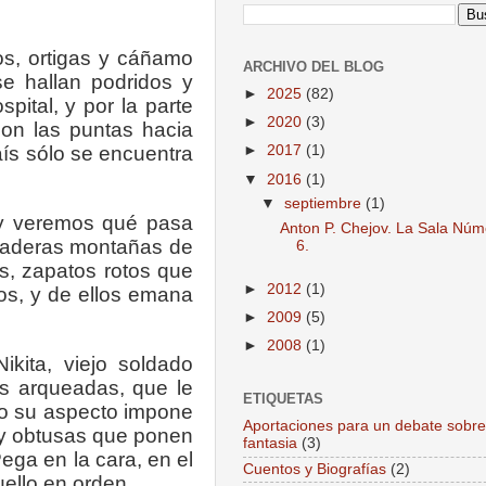
os, ortigas y cáñamo
ARCHIVO DEL BLOG
se hallan podridos y
►
2025
(82)
pital, y por la parte
►
2020
(3)
con las puntas hacia
país sólo se encuentra
►
2017
(1)
▼
2016
(1)
▼
septiembre
(1)
n y veremos qué pasa
Anton P. Chejov. La Sala Núm
erdaderas montañas de
6.
s, zapatos rotos que
►
2012
(1)
os, y de ellos emana
►
2009
(5)
►
2008
(1)
ikita, viejo soldado
as arqueadas, que le
ETIQUETAS
ero su aspecto impone
Aportaciones para un debate sobre
 y obtusas que ponen
fantasia
(3)
ga en la cara, en el
Cuentos y Biografías
(2)
uello en orden.