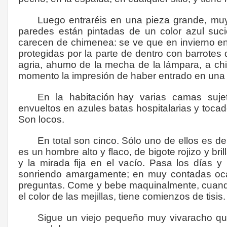
Luego entraréis en una pieza grande, muy
paredes están pintadas de un color azul su
carecen de chimenea: se ve que en invierno e
protegidas por la parte de dentro con barrotes d
agria, ahumo de la mecha de la lámpara, a ch
momento la impresión de haber entrado en una j
En
la
habitación hay
varias
camas
suje
envueltos en azules batas hospitalarias y toca
Son locos.
En total son cinco. Sólo uno de ellos es d
es un hombre alto y flaco, de bigote rojizo y br
y la mirada fija en el vacío. Pasa los días 
sonriendo amargamente; en muy contadas ocasi
preguntas. Come y bebe maquinalmente, cuando l
el color de las mejillas, tiene comienzos de tisis.
Sigue un viejo pequeño muy vivaracho qu