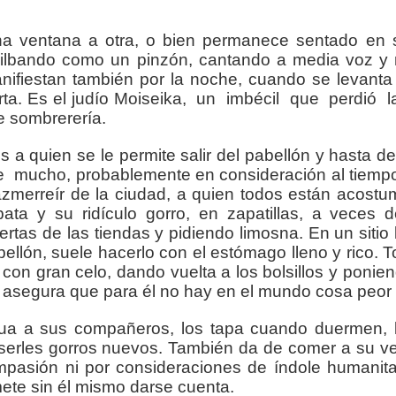
na ventana a otra, o bien permanece sentado en 
silbando como un pinzón, cantando a media voz y r
anifiestan también por la noche, cuando se levanta 
ta. Es el judío Moiseika,
un
imbécil
que
perdió
l
e sombrerería.
 a quien se le permite salir del pabellón y hasta del
e
mucho, probablemente en consideración al tiempo 
hazmerreír de la ciudad, a quien todos están acost
ta y su ridículo gorro, en zapatillas, a veces 
ertas de las tiendas y pidiendo limosna. En un siti
ellón, suele hacerlo con el estómago lleno y rico. T
 con gran celo, dando vuelta a los bolsillos y ponien
ras asegura que para él no hay en el mundo cosa peor
gua a sus compañeros, los tapa cuando duermen, l
serles gorros nuevos. También da de comer a su vec
pasión ni por consideraciones de índole humanitari
ete sin él mismo darse cuenta.