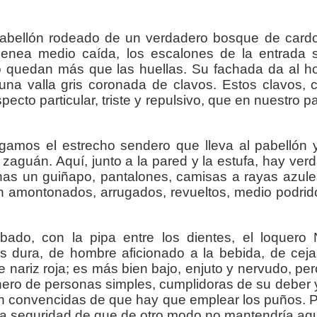
pabellón rodeado de un verdadero bosque de card
menea medio caída, los escalones de la entrada 
o quedan más que las huellas. Su fachada da al hos
una valla gris coronada de clavos. Estos clavos, 
specto particular, triste y repulsivo, que en nuestro 
sigamos el estrecho sendero que lleva al pabelló
 zaguán. Aquí, junto a la pared y la estufa, hay v
chas un guiñapo, pantalones, camisas a rayas azule
n amontonados, arrugados, revueltos, medio podrid
do, con la pipa entre los dientes, el loquero N
es dura, de hombre aficionado a la bebida, de cej
e nariz roja; es más bien bajo, enjuto y nervudo, p
ero de personas simples, cumplidoras de su deber
n convencidas de que hay que emplear los puños. Pe
ne la seguridad de que de otro modo no mantendría aq