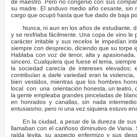
de maestro. Pero no congenió con sus compañe
su madre. El anduvo medio año cesante, sin m
cargo que ocupó hasta que fue dado de baja p
Nunca, ni aun en los años de estudiante, 
y se resfriaba fácilmente. Una copa de vino le
carácter irritable y sus recelos le impedían i
siempre con desprecio, diciendo que su torpe i
Hablaba con voz de tenor, alta y apasionada,
sincero. Cualquiera que fuese el tema, siempre 
la sociedad carecía de intereses elevados;
contribuían a darle variedad eran la violencia
bien vestidos, mientras que los hombres honr
local
con
una
orientación honesta, un teatro, 
la gente empleaba grandes pinceladas de blanco 
en honrados y canallas, sin nada intermedi
entusiasmo, pero ni una vez siquiera estuvo e
En la ciudad, a pesar de la dureza de sus 
llamaban con el cariñoso diminutivo de Vania. S
raída levita, su aspecto enfermizo y sus desg