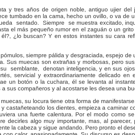
a y tres años de origen noble, antiguo ujier del 
ece tumbado en la cama, hecho un ovillo, o va de u
ueda
sentado.
Siempre
se muestra excitado, inq
asta el más pequeño rumor en el zaguán o un grito 
él?, ¿lo buscan? Y en estos instantes su cara refl
pómulos, siempre pálida y desgraciada, espejo de
a. Sus muecas son extrañas y morbosas, pero sus 
su
semblante,
denotan inteligencia, y en sus ojos
és, servicial y extraordinariamente delicado en e
ae un botón o la cuchara, él se levanta al instant
s a sus compañeros y al acostarse les desea una b
muecas, su locura tiene otra forma de manifestarse.
 y castañeteando los dientes, empieza a caminar c
tuviera una fuerte calentura. Por el modo como se
e decirles algo muy importante, mas, al parecer,
nte la cabeza y sigue andando. Pero pronto el des
la con calor, apasionadamente. Su discurso es deso