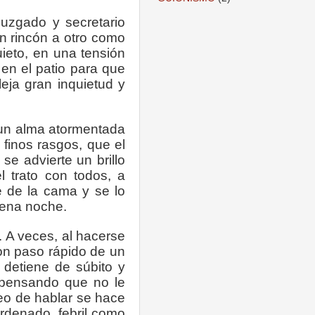
juzgado y secretario
n rincón a otro como
uieto, en una tensión
en el patio para que
eja gran inquietud y
 un alma atormentada
finos rasgos, que el
 se advierte un brillo
l trato con todos, a
e de la cama y se lo
uena noche.
 A veces, al hacerse
on paso rápido de un
 detiene de súbito y
 pensando que no le
eo de hablar se hace
rdenado, febril como