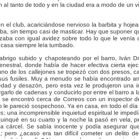
 al tanto de todo y en la ciudad era a modo de un vi
el club, acariciándose nervioso la barbita y hojean
aba, sin tiempo casi de masticar. Hay que suponer qu
aba con igual avidez sobre todo lo que le venía
n casa siempre leía tumbado.
brigo subido y chapoteando por el barro, Iván Dmí
enestral, donde había de hacer efectiva cierta eje
o de los callejones se tropezó con dos presos, 
us fusiles. Muy a menudo se había encontrado an
dad y desazón, pero esta vez le produjeron una im
garlo de cadenas y conducirlo por entre el barro a 
 se encontró cerca de Correos con un inspector de
o le pareció sospechoso. Ya en casa, en todo el día 
s; una incomprensible inquietud espiritual le imped
l quinqué en su cuarto y la noche la pasó en vela,
la cárcel. Se sabía inocente y podía asegurar qu
; pero ¿acaso era tan difícil cometer un delito d