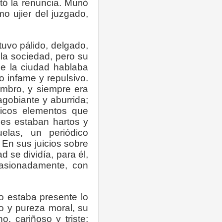
ó la renuncia. Murió
o ujier del juzgado,
uvo pálido, delgado,
la sociedad, pero su
de la ciudad hablaba
o infame y repulsivo.
ombro, y siempre era
agobiante y aburrida;
nicos elementos que
bles estaban hartos y
elas,
un
periódico
 En sus juicios sobre
 se dividía, para él,
pasionadamente, con
no estaba presente lo
ro y pureza moral, su
, cariñoso y triste;