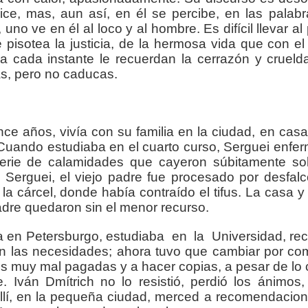
ce, mas, aun así, en él se percibe, en las palabr
o ve en él al loco y al hombre. Es difícil llevar al
 pisotea la justicia, de la hermosa vida que con el
 a cada instante le recuerdan la cerrazón y crueld
as, pero no caducas.
nce años, vivía con su familia en la ciudad, en casa
. Cuando estudiaba en el cuarto curso, Serguei enfer
erie de calamidades que cayeron súbitamente sobr
Serguei, el viejo padre fue procesado por desfal
la cárcel, donde había contraído el tifus. La casa y
dre quedaron sin el menor recurso.
ía en Petersburgo, estudiaba
en
la
Universidad, re
an las necesidades; ahora tuvo que cambiar por com
es muy mal pagadas y a hacer copias, a pesar de lo
ván Dmítrich no lo resistió, perdió los ánimos,
Allí, en la pequeña ciudad, merced a recomendacio