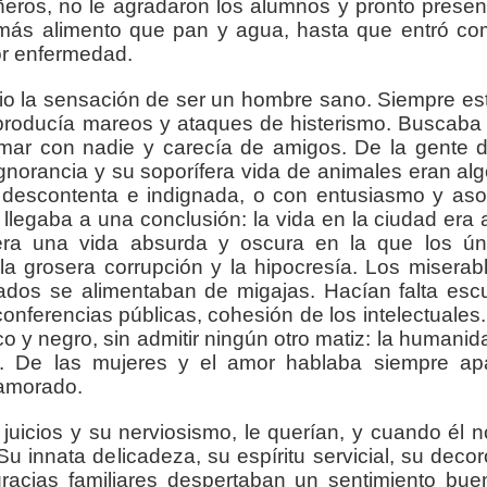
ros, no le agradaron los alumnos y pronto present
ás alimento que pan y agua, hasta que entró com
or enfermedad.
dio la sensación de ser un hombre sano. Siempre est
 producía mareos y ataques de histerismo. Buscaba 
ntimar con nadie y carecía de amigos. De la gente 
gnorancia y su soporífera vida de animales eran alg
 descontenta e indignada, o con entusiasmo y as
llegaba a una conclusión: la vida en la ciudad era 
 era una vida absurda y oscura en la que los ú
, la grosera corrupción y la hipocresía. Los misera
ados se alimentaban de migajas. Hacían falta escu
conferencias públicas, cohesión de los intelectuales.
y negro, sin admitir ningún otro matiz: la humanidad
o. De las mujeres y el amor hablaba siempre a
namorado.
juicios y su nerviosismo, le querían, y cuando él 
u innata delicadeza, su espíritu servicial, su deco
racias familiares despertaban un sentimiento bueno