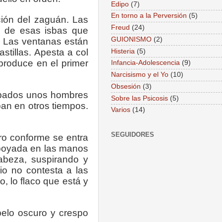
Edipo
(7)
En torno a la Perversión
(5)
ción del zaguán. Las
Freud
(24)
a de esas isbas que
GUIONISMO
(2)
. Las ventanas están
stillas. Apesta a col
Histeria
(5)
produce en el primer
Infancia-Adolescencia
(9)
Narcisismo y el Yo
(10)
Obsesión
(3)
mbados unos hombres
Sobre las Psicosis
(5)
an en otros tiempos.
Varios
(14)
SEGUIDORES
ero conforme se entra
 apoyada en las manos
cabeza, suspirando y
io no contesta a las
, lo flaco que está y
elo oscuro y crespo