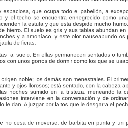
 espaciosa, que ocupa todo el pabellón, a excep
cio y el techo se encuentra ennegrecido como un
ncienden la estufa y que ésta despide mucho humo
e hierro. El suelo es gris y sus tablas abundan en a
inches y a amoníaco, y este olor nauseabundo os 
aula de fieras.
tas
al suelo. En ellas permanecen sentados o tu
dos con unos gorros de dormir como los que se usab
e origen noble; los demás son menestrales. El prim
illante y ojos llorosos; está sentado, con la cabeza
y las noches sumido en la tristeza, meneando la 
ones interviene en la conversación y de ordinar
e dan. A juzgar por la tos que le desgarra el pecho
e no cesa de moverse, de barbita en punta y un p