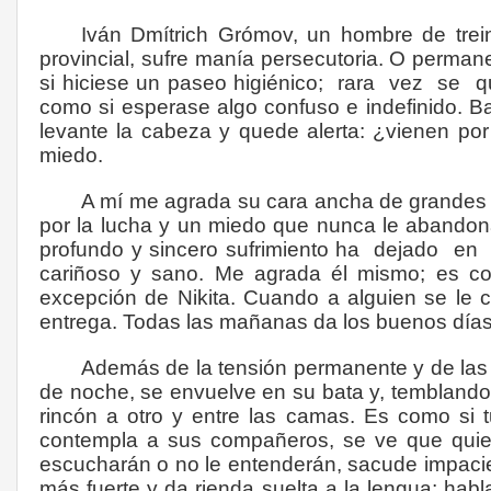
Iván Dmítrich Grómov, un hombre de treint
provincial, sufre manía persecutoria. O perman
si hiciese un paseo higiénico;
rara
vez
se
q
como si esperase algo confuso e indefinido. B
levante la cabeza y quede alerta: ¿vienen por 
miedo.
A mí me agrada su cara ancha de grandes 
por la lucha y un miedo que nunca le abandon
profundo y sincero sufrimiento ha
dejado
en
cariñoso y sano. Me agrada él mismo; es cort
excepción de Nikita. Cuando a alguien se le c
entrega. Todas las mañanas da los buenos día
Además de la tensión permanente y de las 
de noche, se envuelve en su bata y, temblando
rincón a otro y entre las camas. Es como si 
contempla a sus compañeros, se ve que quier
escucharán o no le entenderán, sacude impacie
más fuerte y da rienda suelta a la lengua; hab