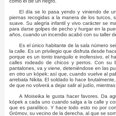
como el de un negro.
El día se lo pasa yendo y viniendo de u
piernas recogidas a la manera de los turcos, 
suave. Su alegría infantil y vivo carácter se m
para darse golpes de pecho y hurgar en la puer
años, cuando un incendio acabó con su taller d
Es el único habitante de la sala número seis
la calle. Es un privilegio que disfruta
desde hac
porque es un tonto tranquilo e inofensivo, el 
calles rodeado de chicos y perros. Con su ba
pantalones, va y viene, deteniéndose en las pu
en otro un kópek; así que, cuando vuelve al pab
arrebata Nikita. El soldado lo hace brutalmente,
de que no volverá a dejar salir al judío, mient
A Moiseika le gusta hacer favores. Da a
kópek a cada uno cuando salga a la calle y co
que es paralítico. Y hace todo esto no por com
Grómov, su vecino de la derecha, al que se som