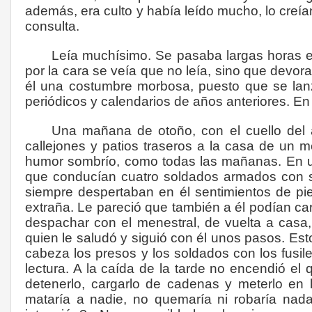
además, era culto y había leído mucho, lo creían
consulta.
Leía muchísimo. Se pasaba largas horas en 
por la cara se veía que no leía, sino que devor
él una costumbre morbosa, puesto que se lanz
periódicos y calendarios de años anteriores. E
Una mañana de otoño, con el cuello del a
callejones y patios traseros a la casa de un m
humor sombrío, como todas las mañanas. En un
que conducían cuatro soldados armados con s
siempre despertaban en él sentimientos de pie
extraña. Le pareció que también a él podían car
despachar con el menestral, de vuelta a casa,
quien le saludó y siguió con él unos pasos. Est
cabeza los presos y los soldados con los fusile
lectura. A la caída de la tarde no encendió e
detenerlo, cargarlo de cadenas y meterlo en 
mataría a nadie, no quemaría ni robaría nada