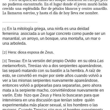
no pudieron encontrarlo. En el lugar donde el joven murió había
crecido una espléndida flor de pétalos blancos y centro amarillo.
La llamaron
narciso
, y hasta el día de hoy lleva ese nombre.
En la mitología griega, una
ninfa
es una deidad
[1]
femenina
asociada a un lugar concreto como puede ser un
manantial, un arroyo, un bosque, una montaña, un mar o
una arboleda.
Hera: diosa esposa de Zeus.
[2]
En
la versión del propio Ovidio
en su obra
Las
Tiresias:
[3]
metamorfosis
, Tiresias vio a dos serpientes apareándose,
las separó matando con su bastón a la hembra. A raíz de
esto, se convirtió en mujer por siete años cuando volvió a
ver a las mismas serpientes nuevamente apareándose,
entonces volvió a golpearlas para separarlas, pero ahora
mata a la serpiente macho, convirtiéndose nuevamente en
varón. Esto
hizo que Zeus y Hera lo buscaran para que
interviniera en una discusión que tenían sobre
quién
experimentaba más placer sexual, si los hombres o las
mujeres. Cuando Tiresias sijo que el hombre experimenta