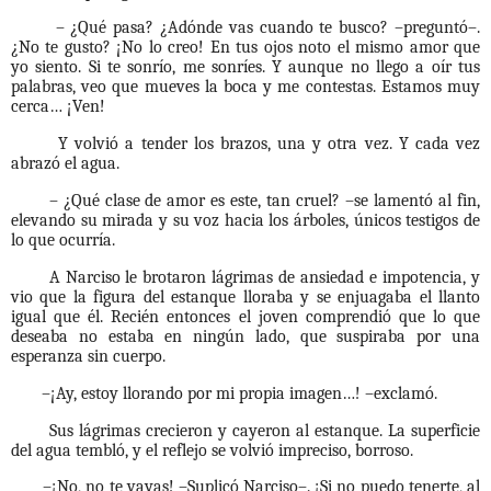
– ¿Qué pasa? ¿Adónde vas cuando te busco? –preguntó–.
¿No te gusto? ¡No lo creo! En tus ojos noto el mismo amor que
yo siento. Si te sonrío, me sonríes. Y aunque no llego a oír tus
palabras, veo que mueves la boca y me contestas. Estamos muy
cerca… ¡Ven!
Y volvió a tender los brazos, una y otra vez. Y cada vez
abrazó el agua.
– ¿Qué clase de amor es este, tan cruel? –se lamentó al fin,
elevando su mirada y su voz hacia los árboles, únicos testigos de
lo que ocurría.
A Narciso le brotaron lágrimas de ansiedad e impotencia, y
vio que la figura del estanque lloraba y se enjuagaba el llanto
igual que él. Recién entonces el joven comprendió que lo que
deseaba no estaba en ningún lado, que suspiraba por una
esperanza sin cuerpo.
–¡Ay, estoy llorando por mi propia imagen…! –exclamó.
Sus lágrimas crecieron y cayeron al estanque. La superficie
del agua tembló, y el reflejo se volvió impreciso, borroso.
–¡No, no te vayas! –Suplicó Narciso–. ¡Si no puedo tenerte, al