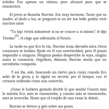
árboles. Fue apenas un vistazo, pero alcanzó para que se
enamorara.
El joven se llamaba Narciso. Era muy hermoso. Tanto que su
madre, al darlo a luz, se preguntó si un ser tan bello podría vivir
muchos años.
“Tu hijo vivirá solamente si no se conoce a sí mismo”, le dijo
[3]
Tiresias
, el ciego que adivinaba el futuro.
La tarde en que Eco lo vio, Narciso tenía dieciséis años. Otros
corazones se habían fijado en él con anterioridad, pero él jamás
respondió a ninguno. Ninguna pasión despertaba la suya, ningún
amor lo conmovía. Orgulloso, distante, Narciso sentía que no
necesitaba compañía.
Y así iba, solo, buscando un ciervo para cazar, cuando Eco
salió de la gruta y lo siguió en secreto por el bosque, con el
corazón ardiendo como una antorcha.
¡Cómo le hubiera gustado decirle lo que sentía! Cuanto más
lo miraba Eco, más se enamoraba; y cuanto más se enamoraba,
más se acercaba. Hasta que el crujido de una rama la delató.
Narciso se detuvo y giró sobre sus pasos.