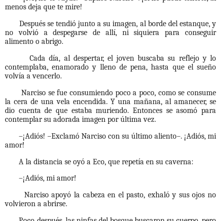
menos deja que te mire!
Después se tendió junto a su imagen, al borde del estanque, y
no volvió a despegarse de allí, ni siquiera para conseguir
alimento o abrigo.
Cada día, al despertar, el joven buscaba su reflejo y lo
contemplaba, enamorado y lleno de pena, hasta que el sueño
volvía a vencerlo.
Narciso se fue consumiendo poco a poco, como se consume
la cera de una vela encendida. Y una mañana, al amanecer, se
dio cuenta de que estaba muriendo. Entonces se asomó para
contemplar su adorada imagen por última vez.
–¡Adiós! –Exclamó Narciso con su último aliento–. ¡Adiós, mi
amor!
A la distancia se oyó a Eco, que repetía en su caverna:
–¡Adiós, mi amor!
Narciso apoyó la cabeza en el pasto, exhaló y sus ojos no
volvieron a abrirse.
Poco después, las ninfas del bosque buscaron su cuerpo, pero