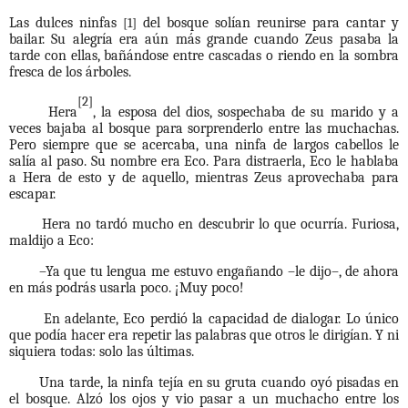
Las dulces ninfas
del bosque solían reunirse para cantar y
[1]
bailar. Su alegría era aún más grande cuando Zeus pasaba la
tarde con ellas, bañándose entre cascadas o riendo en la sombra
fresca de los árboles.
[2]
Hera
, la esposa del dios, sospechaba de su marido y a
veces bajaba al bosque para sorprenderlo entre las muchachas.
Pero siempre que se acercaba, una ninfa de largos cabellos le
salía al paso. Su nombre era Eco. Para distraerla, Eco le hablaba
a Hera de esto y de aquello, mientras Zeus aprovechaba para
escapar.
Hera no tardó mucho en descubrir lo que ocurría. Furiosa,
maldijo a Eco:
–Ya que tu lengua me estuvo engañando –le dijo–, de ahora
en más podrás usarla poco. ¡Muy poco!
En adelante, Eco perdió la capacidad de dialogar. Lo único
que podía hacer era repetir las palabras que otros le dirigían. Y ni
siquiera todas: solo las últimas.
Una tarde, la ninfa tejía en su gruta cuando oyó pisadas en
el bosque. Alzó los ojos y vio pasar a un muchacho entre los