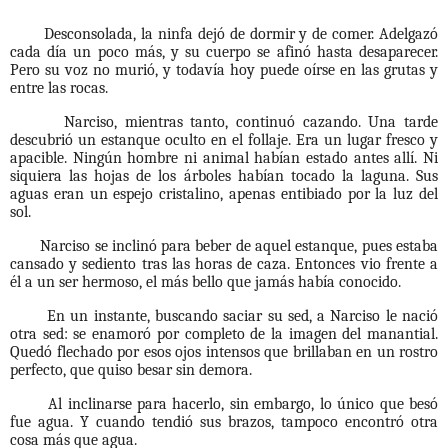
Desconsolada, la ninfa dejó de dormir y de comer. Adelgazó
cada día un poco más, y su cuerpo se afinó hasta desaparecer.
Pero su voz no murió, y todavía hoy puede oírse en las grutas y
entre las rocas.
Narciso, mientras tanto, continuó cazando. Una tarde
descubrió un estanque oculto en el follaje. Era un lugar fresco y
apacible. Ningún hombre ni animal habían estado antes allí. Ni
siquiera las hojas de los árboles habían tocado la laguna. Sus
aguas eran un espejo cristalino, apenas entibiado por la luz del
sol.
Narciso se inclinó para beber de aquel estanque, pues estaba
cansado y sediento tras las horas de caza. Entonces vio frente a
él a un ser hermoso, el más bello que jamás había conocido.
En un instante, buscando saciar su sed, a Narciso le nació
otra sed: se enamoró por completo de la imagen del manantial.
Quedó flechado por esos ojos intensos que brillaban en un rostro
perfecto, que quiso besar sin demora.
Al inclinarse para hacerlo, sin embargo, lo único que
besó
fue agua. Y cuando tendió sus brazos, tampoco encontró otra
cosa más que agua.