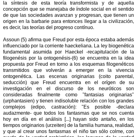
la síntesis de esta teoría transformista y de aquella
concepción que se manejaba de índole social en el sentido
de que las sociedades avanzan y progresan, que tienen un
origen en la barbarie para entonces llegar a la civilización,
es decir, las teorías del progreso contínuo.
Assoun (5) afirma que Freud por esta época estaba además
influenciado por la corriente haeckeliana. La ley biogenética
fundamental asumida por Haeckel -recapitulación de la
filogenésis por la ontogenésis-(6) se encuentra en la idea
propuesta por Freud en torno a los esquemas filogenéticos
transmitidos que volverán a emerger en la vivencia
ontogenética. Las escenas originarias (coito parental,
seducción) que Freud encuentra en el orígen de su
investigación en el discurso de los neuróticos son
consideradas finalmente como "fantasias originarias"
(urphantasien) y tienen indisoluble relación con los grandes
complejos (edipo, castración): "Es posible -declara
audazmente- que todos los fantasmas que se nos cuenta
hoy en día en el análisis [...] hayan sido antaño, en los
tiempos originarios (urzeiten) de la familia humana, realidad,
y que al crear unos fantasmas el niño tan sólo colme, con