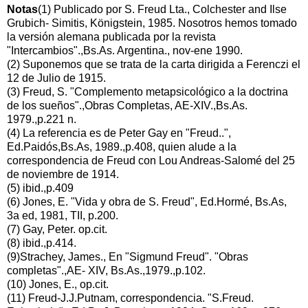
Notas
(1) Publicado por S. Freud Lta., Colchester and Ilse
Grubich- Simitis, Königstein, 1985. Nosotros hemos tomado
la versión alemana publicada por la revista
"Intercambios".,Bs.As. Argentina., nov-ene 1990.
(2) Suponemos que se trata de la carta dirigida a Ferenczi el
12 de Julio de 1915.
(3) Freud, S. "Complemento metapsicológico a la doctrina
de los sueños".,Obras Completas, AE-XIV.,Bs.As.
1979.,p.221 n.
(4) La referencia es de Peter Gay en "Freud..",
Ed.Paidós,Bs.As, 1989.,p.408, quien alude a la
correspondencia de Freud con Lou Andreas-Salomé del 25
de noviembre de 1914.
(5) ibid.,p.409
(6) Jones, E. "Vida y obra de S. Freud", Ed.Hormé, Bs.As,
3a ed, 1981, TII, p.200.
(7) Gay, Peter. op.cit.
(8) ibid.,p.414.
(9)Strachey, James., En "Sigmund Freud". "Obras
completas".,AE- XIV, Bs.As.,1979.,p.102.
(10) Jones, E., op.cit.
(11) Freud-J.J.Putnam, correspondencia. "S.Freud.