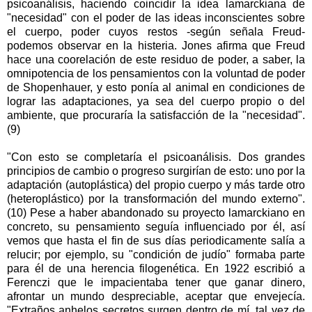
psicoanálisis, haciendo coincidir la idea lamarckiana de
"necesidad" con el poder de las ideas inconscientes sobre
el cuerpo, poder cuyos restos -según señala Freud-
podemos observar en la histeria. Jones afirma que Freud
hace una coorelación de este residuo de poder, a saber, la
omnipotencia de los pensamientos con la voluntad de poder
de Shopenhauer, y esto ponía al animal en condiciones de
lograr las adaptaciones, ya sea del cuerpo propio o del
ambiente, que procuraría la satisfacción de la "necesidad".
(9)
"Con esto se completaría el psicoanálisis. Dos grandes
principios de cambio o progreso surgirían de esto: uno por la
adaptación (autoplástica) del propio cuerpo y más tarde otro
(heteroplástico) por la transformación del mundo externo".
(10) Pese a haber abandonado su proyecto lamarckiano en
concreto, su pensamiento seguía influenciado por él, así
vemos que hasta el fin de sus días periodicamente salía a
relucir; por ejemplo, su "condición de judío" formaba parte
para él de una herencia filogenética. En 1922 escribió a
Ferenczi que le impacientaba tener que ganar dinero,
afrontar un mundo despreciable, aceptar que envejecía.
"Extraños anhelos secretos surgen dentro de mí, tal vez de