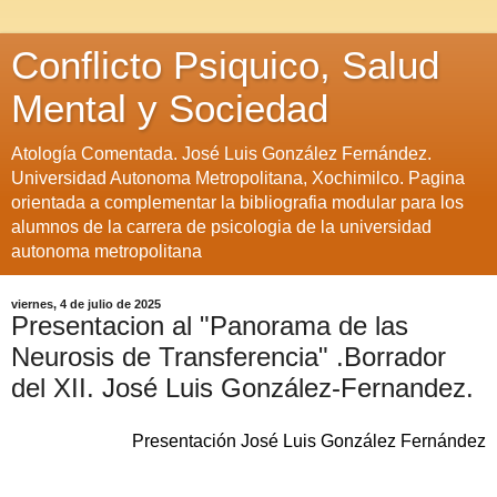
Conflicto Psiquico, Salud
Mental y Sociedad
Atología Comentada. José Luis González Fernández.
Universidad Autonoma Metropolitana, Xochimilco. Pagina
orientada a complementar la bibliografia modular para los
alumnos de la carrera de psicologia de la universidad
autonoma metropolitana
viernes, 4 de julio de 2025
Presentacion al "Panorama de las
Neurosis de Transferencia" .Borrador
del XII. José Luis González-Fernandez.
Presentación José Luis González Fernández