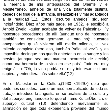
la herencia de mis antepasados del Oriente y el
Mediterraneo, anhelos de una vida totalmente distinta,
deseos del final de la infancia, irrealizables y mal adaptados
a la realidad"(11). Estos "oscuros anhelos" siguieron
intrigándolo. Diez años más tarde, en 1932, le escribió a
Arnold Zweig, -quien acababa de volver de Palestina- : "y
nosostros procedemos de allí (aunque uno de nosostros
también se considera germano, el otro no); nuestros
antepasados quizá vivieron alli medio milenio, tal vez
milenio completo (pero eso, también "sólo tal vez"), y es
imposible decir que nos quedó entretanto en la sangre y los
nervios (aunque sea una manera incorrecta de decirlo)
como una herencia de la vida en ese país". Todo era muy
enigmático: "Oh, la vida podría ser muy interesante si uno
supiera y entendiera más sobre ella"(12)
En el Malestar en la Cultura,(1930 <1929>) obra que
podemos considerar como un resúmen aplicado de toda su
trabajo, introduce la angustia en su análisis de la cultura y
del superyo, originándose lo que él llamó KulturÜberich, el
superyo cultural (13) defendiendo nuevamente su
afirmación de que toda experiencia proviene del mundo