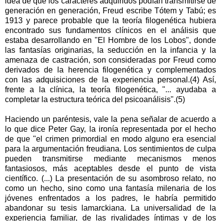
idea de que los caracteres adquiridos podían transmitirse de
generación en generación, Freud escribe Tótem y Tabú; es
1913 y parece probable que la teoría filogenética hubiera
encontrado sus fundamentos clínicos en el análisis que
estaba desarrollando en "El Hombre de los Lobos", donde
las fantasías originarias, la seducción en la infancia y la
amenaza de castración, son consideradas por Freud como
derivados de la herencia filogenética y complementados
con las adquisiciones de la experiencia personal.(4) Así,
frente a la clínica, la teoría filogenética, "... ayudaba a
completar la estructura teórica del psicoanálisis".(5)
Haciendo un paréntesis, vale la pena señalar de acuerdo a
lo que dice Peter Gay, la ironía representada por el hecho
de que "el crimen primordial en modo alguno era esencial
para la argumentación freudiana. Los sentimientos de culpa
pueden transmitirse mediante mecanismos menos
fantasiosos, más aceptables desde el punto de vista
científico. (...) La presentación de su asombroso relato, no
como un hecho, sino como una fantasía milenaria de los
jóvenes enfrentados a los padres, le habría permitido
abandonar su tesis lamarckiana. La universalidad de la
experiencia familiar, de las rivalidades íntimas y de los