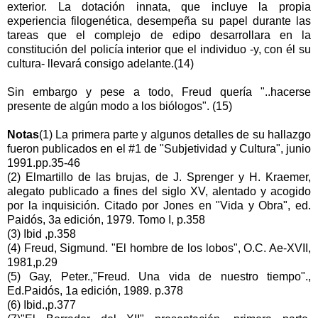
exterior. La dotación innata, que incluye la propia
experiencia filogenética, desempeña su papel durante las
tareas que el complejo de edipo desarrollara en la
constitución del policía interior que el individuo -y, con él su
cultura- llevará consigo adelante.(14)
Sin embargo y pese a todo, Freud quería "..hacerse
presente de algún modo a los biólogos". (15)
Notas
(1) La primera parte y algunos detalles de su hallazgo
fueron publicados en el #1 de "Subjetividad y Cultura", junio
1991.pp.35-46
(2) Elmartillo de las brujas, de J. Sprenger y H. Kraemer,
alegato publicado a fines del siglo XV, alentado y acogido
por la inquisición. Citado por Jones en "Vida y Obra", ed.
Paidós, 3a edición, 1979. Tomo I, p.358
(3) Ibid ,p.358
(4) Freud, Sigmund. "El hombre de los lobos", O.C. Ae-XVII,
1981,p.29
(5) Gay, Peter.,"Freud. Una vida de nuestro tiempo".,
Ed.Paidós, 1a edición, 1989. p.378
(6) Ibid.,p.377