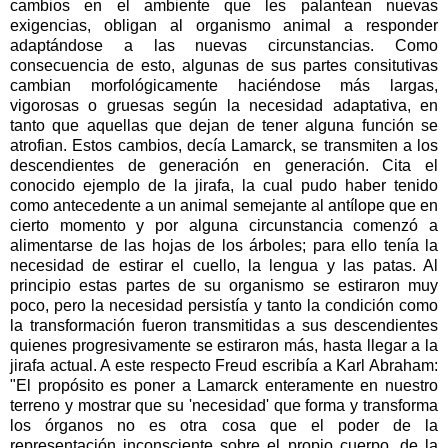
cambios en el ambiente que les palantean nuevas
exigencias, obligan al organismo animal a responder
adaptándose a las nuevas circunstancias. Como
consecuencia de esto, algunas de sus partes consitutivas
cambian morfológicamente haciéndose más largas,
vigorosas o gruesas según la necesidad adaptativa, en
tanto que aquellas que dejan de tener alguna función se
atrofian. Estos cambios, decía Lamarck, se transmiten a los
descendientes de generación en generación. Cita el
conocido ejemplo de la jirafa, la cual pudo haber tenido
como antecedente a un animal semejante al antílope que en
cierto momento y por alguna circunstancia comenzó a
alimentarse de las hojas de los árboles; para ello tenía la
necesidad de estirar el cuello, la lengua y las patas. Al
principio estas partes de su organismo se estiraron muy
poco, pero la necesidad persistía y tanto la condición como
la transformación fueron transmitidas a sus descendientes
quienes progresivamente se estiraron más, hasta llegar a la
jirafa actual. A este respecto Freud escribía a Karl Abraham:
"El propósito es poner a Lamarck enteramente en nuestro
terreno y mostrar que su 'necesidad' que forma y transforma
los órganos no es otra cosa que el poder de la
representación inconsciente sobre el propio cuerpo, de la