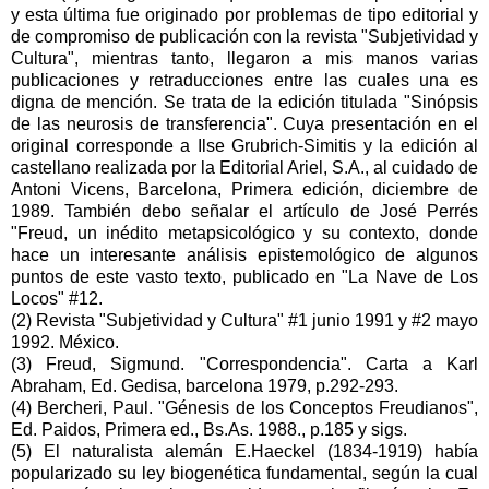
y esta última fue originado por problemas de tipo editorial y
de compromiso de publicación con la revista "Subjetividad y
Cultura", mientras tanto, llegaron a mis manos varias
publicaciones y retraducciones entre las cuales una es
digna de mención. Se trata de la edición titulada "Sinópsis
de las neurosis de transferencia". Cuya presentación en el
original corresponde a Ilse Grubrich-Simitis y la edición al
castellano realizada por la Editorial Ariel, S.A., al cuidado de
Antoni Vicens, Barcelona, Primera edición, diciembre de
1989. También debo señalar el artículo de José Perrés
"Freud, un inédito metapsicológico y su contexto, donde
hace un interesante análisis epistemológico de algunos
puntos de este vasto texto, publicado en "La Nave de Los
Locos" #12.
(2) Revista "Subjetividad y Cultura" #1 junio 1991 y #2 mayo
1992. México.
(3) Freud, Sigmund. "Correspondencia". Carta a Karl
Abraham, Ed. Gedisa, barcelona 1979, p.292-293.
(4) Bercheri, Paul. "Génesis de los Conceptos Freudianos",
Ed. Paidos, Primera ed., Bs.As. 1988., p.185 y sigs.
(5) El naturalista alemán E.Haeckel (1834-1919) había
popularizado su ley biogenética fundamental, según la cual