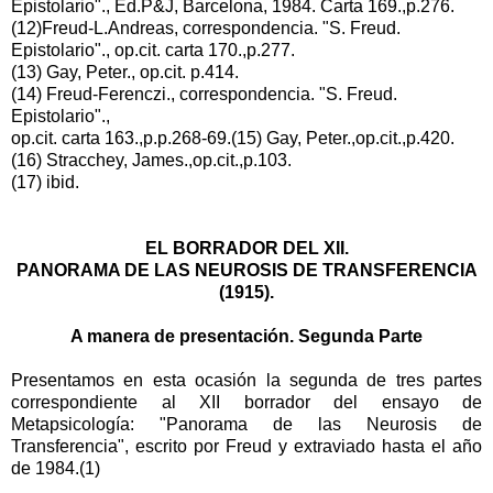
Epistolario"., Ed.P&J, Barcelona, 1984. Carta 169.,p.276.
(12)Freud-L.Andreas, correspondencia. "S. Freud.
Epistolario"., op.cit. carta 170.,p.277.
(13) Gay, Peter., op.cit. p.414.
(14) Freud-Ferenczi., correspondencia. "S. Freud.
Epistolario".,
op.cit. carta 163.,p.p.268-69.(15) Gay, Peter.,op.cit.,p.420.
(16) Stracchey, James.,op.cit.,p.103.
(17) ibid.
EL BORRADOR DEL XII.
PANORAMA DE LAS NEUROSIS DE TRANSFERENCIA
(1915).
A manera de presentación. Segunda Parte
Presentamos en esta ocasión la segunda de tres partes
correspondiente al XII borrador del ensayo de
Metapsicología: "Panorama de las Neurosis de
Transferencia", escrito por Freud y extraviado hasta el año
de 1984.(1)