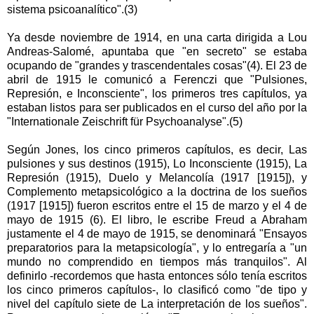
sistema psicoanalítico".(3)
Ya desde noviembre de 1914, en una carta dirigida a Lou
Andreas-Salomé, apuntaba que "en secreto" se estaba
ocupando de "grandes y trascendentales cosas"(4). El 23 de
abril de 1915 le comunicó a Ferenczi que "Pulsiones,
Represión, e Inconsciente", los primeros tres capítulos, ya
estaban listos para ser publicados en el curso del año por la
"Internationale Zeischrift für Psychoanalyse".(5)
Según Jones, los cinco primeros capítulos, es decir, Las
pulsiones y sus destinos (1915), Lo Inconsciente (1915), La
Represión (1915), Duelo y Melancolía (1917 [1915]), y
Complemento metapsicológico a la doctrina de los sueños
(1917 [1915]) fueron escritos entre el 15 de marzo y el 4 de
mayo de 1915 (6). El libro, le escribe Freud a Abraham
justamente el 4 de mayo de 1915, se denominará "Ensayos
preparatorios para la metapsicología", y lo entregaría a "un
mundo no comprendido en tiempos más tranquilos". Al
definirlo -recordemos que hasta entonces sólo tenía escritos
los cinco primeros capítulos-, lo clasificó como "de tipo y
nivel del capítulo siete de La interpretación de los sueños".