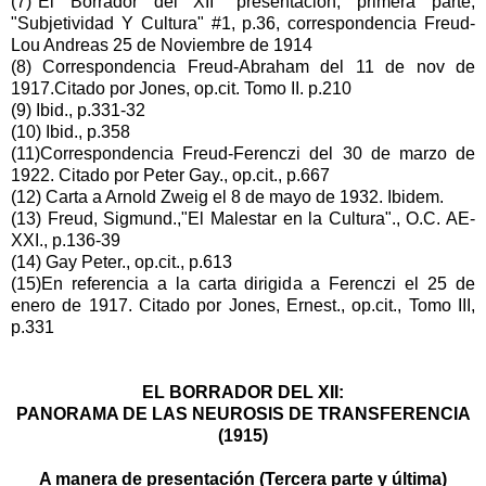
(7)"El Borrador del XII" presentación, primera parte,
"Subjetividad Y Cultura" #1, p.36, correspondencia Freud-
Lou Andreas 25 de Noviembre de 1914
(8) Correspondencia Freud-Abraham del 11 de nov de
1917.Citado por Jones, op.cit. Tomo II. p.210
(9) Ibid., p.331-32
(10) Ibid., p.358
(11)Correspondencia Freud-Ferenczi del 30 de marzo de
1922. Citado por Peter Gay., op.cit., p.667
(12) Carta a Arnold Zweig el 8 de mayo de 1932. Ibidem.
(13) Freud, Sigmund.,"El Malestar en la Cultura"., O.C. AE-
XXI., p.136-39
(14) Gay Peter., op.cit., p.613
(15)En referencia a la carta dirigida a Ferenczi el 25 de
enero de 1917. Citado por Jones, Ernest., op.cit., Tomo III,
p.331
EL BORRADOR DEL XII:
PANORAMA DE LAS NEUROSIS DE TRANSFERENCIA
(1915)
A manera de presentación (Tercera parte y última)